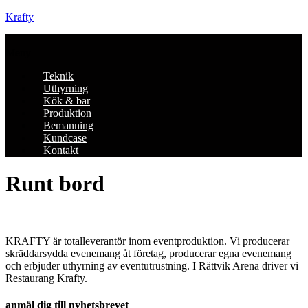
Krafty
Meny
Teknik
Uthyrning
Kök & bar
Produktion
Bemanning
Kundcase
Kontakt
Runt bord
KRAFTY är totalleverantör inom eventproduktion. Vi producerar
skräddarsydda evenemang åt företag, producerar egna evenemang
och erbjuder uthyrning av eventutrustning. I Rättvik Arena driver vi
Restaurang Krafty.
anmäl dig till nyhetsbrevet