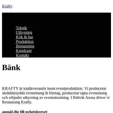
Krafty
Meny
Teknik
Uthyrning
Kök & bar
Produktion
Bemanning
Kundcase
Kontakt
Bänk
KRAFTY är totalleverantör inom eventproduktion. Vi producerar
skräddarsydda evenemang åt företag, producerar egna evenemang
och erbjuder uthyrning av eventutrustning. I Rättvik Arena driver vi
Restaurang Krafty.
anmäl dig till nyhetsbrevet